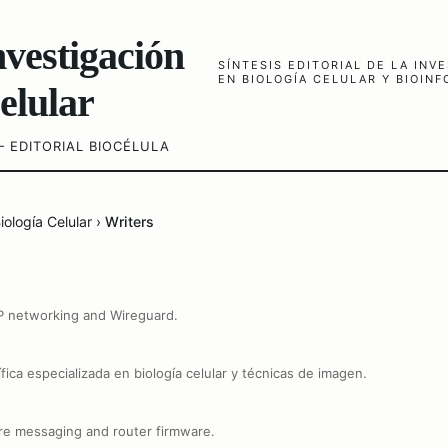
nvestigación
SÍNTESIS EDITORIAL DE LA IN
EN BIOLOGÍA CELULAR Y BIOIN
elular
 EDITORIAL BIOCÉLULA
iología Celular
›
Writers
P networking and Wireguard.
ífica especializada en biología celular y técnicas de imagen.
ure messaging and router firmware.